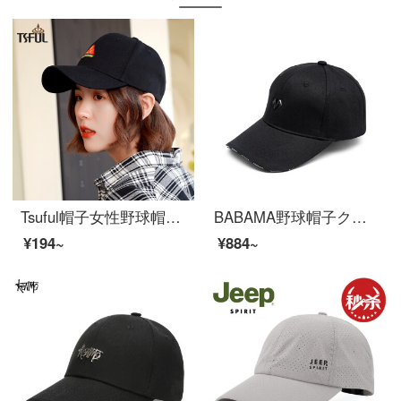
Tsuful帽子女性野球帽秋冬四季モデル韓流スポーツカジュアル百選カップル帽子鴨舌帽MG 2014 BQMAブラック
BABAMA野球帽子クラシックブランド帽子男女四季通用のハンチングアウトドアスポーツM字母カップル日焼け止め帽子ヒップホップ黒平均サイズ
¥194~
¥884~