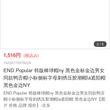
2
/
5
1,516円
(税込み)
16224772978228
END.Popular 韩版棒球帽ny 黑色金标金边男女
同款鸭舌帽小标侧标字母刺绣压胶潮帽la遮阳帽
黑色金边NY
END.Popular 韩版棒球帽ny 黑色金标金边男女同款鸭舌
帽小标侧标字母刺绣压胶潮帽la遮阳帽 黑色金边NY【图
片 价格 品牌 报价】-京东