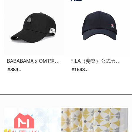
BABABAMA x OMT連名のオリジナルブランドブランドの野球帽ヒップホップ男女レジャーアウトドア鴨帽スポーツサンバイザーカップル帽子ブラックフリーサイズ
FILA（斐楽）公式カップル野球帽2021夏新作野球帽レジャーファッションスポーツ伝奇ブルー-NV XS
¥884~
¥1593~