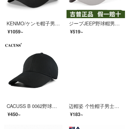
KENMO/ケンモ帽子男韓版ファッション的な金属のアルファベットの野球帽の女性のins潮のブランドの学生はレジャーの経典アヒルの舌の帽子のカップルの屋外のサンバイザーの帽子の日よけの黒色（四季の純綿の金）の平均サイズ（首回りの56 cm-60 cm）に乗ります。
ジープJEEP野球帽男女レジャー屋外春夏ネット帽速乾潮流日よけ鴨舌帽子男百合日帽子浅灰色56-61 cm調節できます。
¥1059~
¥519~
CACUSS B 0062野球帽子ファッション帽子男女四季帽子のひさしを長くしたサンバイザー屋外登山帽子帽子帽子帽子のハンチング黒は首回り56-59 CMが適用されます。
迈帽姿 个性帽子男士夏季韩版棒球帽潮流百搭学生街头嘻哈帽带环铁塔鸭舌帽女 铁塔 黑色 可调节
¥450~
¥183~