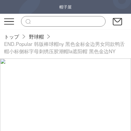
帽子屋
トップ
野球帽
END.Popular 韩版棒球帽ny 黑色金标金边男女同款鸭舌
帽小标侧标字母刺绣压胶潮帽la遮阳帽 黑色金边NY