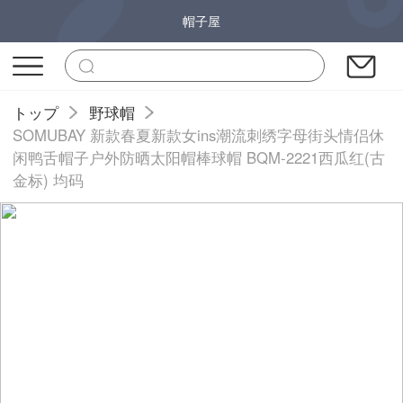
帽子屋
トップ
野球帽
SOMUBAY 新款春夏新款女ins潮流刺绣字母街头情侣休
闲鸭舌帽子户外防晒太阳帽棒球帽 BQM-2221西瓜红(古
金标) 均码