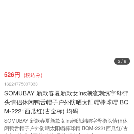
2
/
6
526円
(税込み)
16224775007333
SOMUBAY 新款春夏新款女ins潮流刺绣字母街
头情侣休闲鸭舌帽子户外防晒太阳帽棒球帽 BQ
M-2221西瓜红(古金标) 均码
SOMUBAY 新款春夏新款女ins潮流刺绣字母街头情侣休
闲鸭舌帽子户外防晒太阳帽棒球帽 BQM-2221西瓜红(古