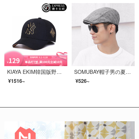
KIAYA EKIM韓国版野球帽ヤンキーニ黒金縁金男女同項鴨舌帽の小さい文字刺繍テープの湿った帽子ラのサンバイザーの黒い金縁NY
SOMUBAY帽子男の夏の薄いタイプの潮insアヒルの舌の帽子欧米の中で青年の湿っている札のベレーの帽子の百合英倫の前進する帽子V 12亜麻の空気を通す深さの灰は調節することができます（540-60 cm）
¥1516~
¥526~