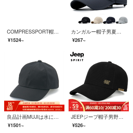
COMPRESSPORT帽子跑步空顶帽运动轻量空顶帽 速干跑步帽男士女运动帽马拉松 新款超轻帽红色
カンガルー帽子男夏のトレンド野球速乾帽屋外の日よけ釣り女百合鴨帽太陽帽速乾深灰色男女通用緩み調節
¥1524~
¥267~
良品計画MUJIは水に弱いので、水に濡れにくいです。野球帽黒55-59 cmです。
JEEPジープ帽子男野球帽子トレンド春夏新型アウトドアカジュアルアヒル舌帽子日焼け止め帽子ファッション柳丁経典ブランド帽子帽子帽子帽子帽子スポーツ日焼け止め帽子ブラックフリー56-61調節できます。
¥1501~
¥526~