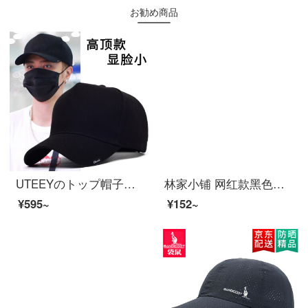
お勧め商品
UTEEYのトップ帽子の男性ファッションブランドの大きいサイズのアヒルの舌の帽子の年齢の主要な部分の韓国版のカジュアルな百選の野球帽の明らかにやせている黒色の普通のコードは調節することができます（55-61 cm）
林家小铺 网红款黑色棒球帽女夏韩版百搭防晒帽子女士春秋新款简约软顶鸭舌帽男ins潮显脸小太阳帽 灰色（男女同款） 均码时尚款棒球帽
¥595~
¥152~