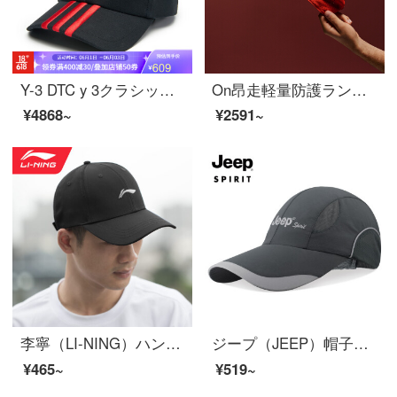
Y-3 DTC y 3クラシックサーキュラーキャップカップル用サンバイザー31 GJ 8284黒NS
On昂走軽量防護ランニング帽男女通用Lightweight Cap Orangeオレンジ
¥4868~
¥2591~
李寧（LI-NING）ハンチング帽日焼け止め帽子男女兼用アウトドアスポーツライダースランニングハット夏通気性は398黒58-62 cmです。
ジープ（JEEP）帽子男性野球帽夏の網目速乾透過性鴨舌帽スポーツ屋外日焼け止め帽子レジャー釣りサンバイザーA 0207深灰色
¥465~
¥519~