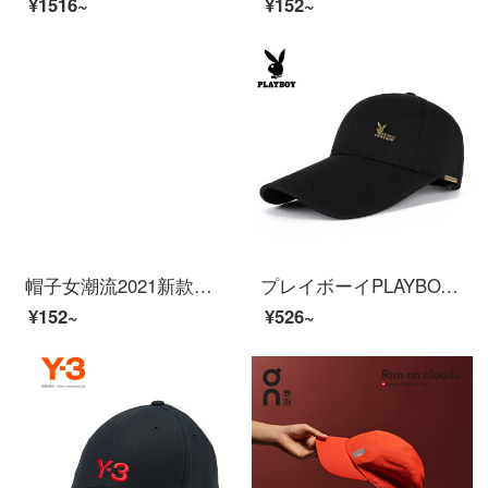
¥1516~
¥152~
帽子女潮流2021新款字母网红鸭舌帽子ins春秋遮阳棒球帽韩版夏季男 4#米色 可调节
プレイボーイPLAYBOY帽子男性クラシックベースハットの長い軒先がおしゃれな潮流のハンチングサンバイザー男子帽子B-07黒【55-60 cm調節可能】
¥152~
¥526~