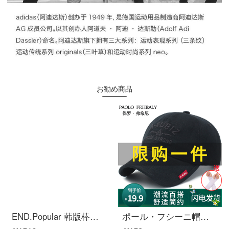
お勧め商品
END.Popular 韩版棒球帽ny 黑色金标金边男女同款鸭舌帽小标侧标字母刺绣压胶潮帽la遮阳帽 黑色金边NY
ポール・フシーニ帽子男春秋新野球帽ファッションファッションはアウトドアでの登山にぴったりです。アヒルの舌帽子四季の観光、釣り、日よけ帽子は男女ともにブラックです。