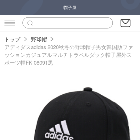
帽子屋
トップ
野球帽
アディダスadidas 2020秋冬の野球帽子男女韓国版ファ
ッションカジュアルマルチトラベルダック帽子屋外ス
ポーツ帽FK 08091黒