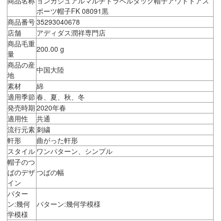
商品名称
ョンカジュアルマルチトラベルダック帽子アウトドアス
ポーツ帽子FK 08091黒
商品番号
35293040678
店舗
アディダス潤祥専門店
商品毛重
200.00 g
量
商品の産
中国大陸
地
素材
綿
適用季節
春、夏、秋、冬
発売時期
2020年春
適用性
共通
流行元素
刺繍
軒形
曲がった軒形
スタイル
ワンパターン、シンプル
帽子のつ
ばのデザ
つばの幅
イン
パター
ン:幾何
パターン:幾何学模様
学模様