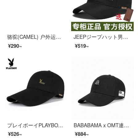
骆驼(CAMEL) 户外运动帽子男女鸭舌帽透气棒球帽遮阳太阳帽遮脸帽子 A8S3ML2109 白色-1
JEEPジープハット男性新品アウトドアハット帽子帽子ファッションカジュアル帽子帽子サンバイザー野球帽欧米潮黒調節できます。
¥290~
¥519~
プレイボーイPLAYBOY帽子男性クラシックベースハットの長い軒先がおしゃれな潮流のハンチングサンバイザー男子帽子B-07黒【55-60 cm調節可能】
BABABAMA x OMT連名のオリジナルブランドブランドの野球帽ヒップホップ男女レジャーアウトドア鴨帽スポーツサンバイザーカップル帽子ブラックフリーサイズ
¥526~
¥884~