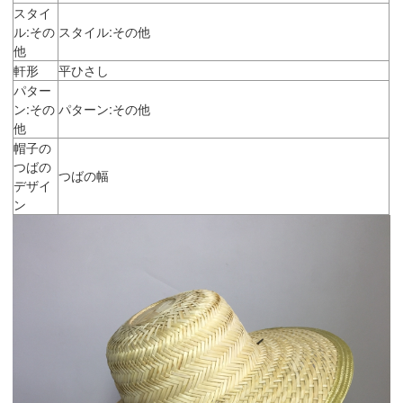
スタイ
ル:その
スタイル:その他
他
軒形
平ひさし
パター
ン:その
パターン:その他
他
帽子の
つばの
つばの幅
デザイ
ン