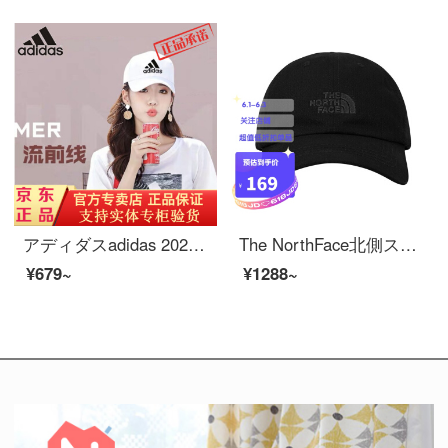
アディダスadidas 2020秋冬帽子男女韓国版ファッションスポーツアウトドア帽子刺繍アヒル舌帽子サンバイザー帽子890白
The NorthFace北側スポーツ帽定番男女屋外野球帽は4 VSV/JK 3黒が調節できます。
¥679~
¥1288~