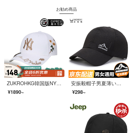
お勧め商品
ZUKROHKG韓国版NY野球帽トレンド刺繍帽子男女通用Ny帽子四季調節可能なハンチング帽漁師帽白小蜂NY
安振毅帽子男夏薄い日よけ鴨舌帽屋外速乾帽女レジャー透過性の高い日よけ釣り太陽野球帽反射透過性【黒】
¥1890~
¥298~