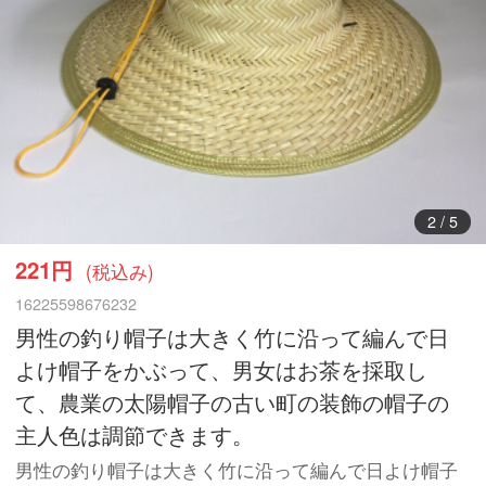
3
/
5
221円
(税込み)
16225598676232
男性の釣り帽子は大きく竹に沿って編んで日
よけ帽子をかぶって、男女はお茶を採取し
て、農業の太陽帽子の古い町の装飾の帽子の
主人色は調節できます。
男性の釣り帽子は大きく竹に沿って編んで日よけ帽子