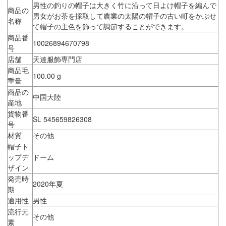
男性の釣りの帽子は大きく竹に沿って日よけ帽子を編んで
商品の
男女がお茶を採取して農業の太陽の帽子の古い町をかぶせ
名称
て帽子の主色を飾って調節することができます。
商品番
10026894670798
号
店舗
天達服飾専門店
商品毛
100.00 g
重量
商品の
中国大陸
産地
貨物番
SL 545659826308
号
材質
その他
帽子ト
ップデ
ドーム
ザイン
発売時
2020年夏
期
適用性
男性
流行元
その他
素