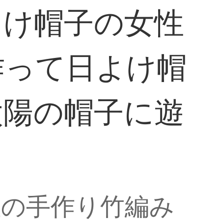
よけ帽子の女性
作って日よけ帽
太陽の帽子に遊
性の手作り竹編み