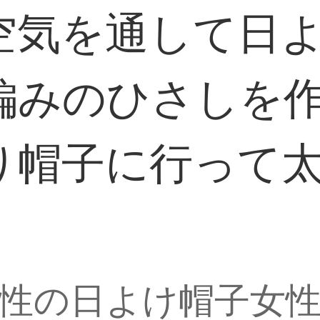
空気を通して日
編みのひさしを
り帽子に行って
。
性の日よけ帽子女