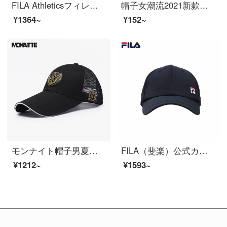
FILA Athleticsフィレカップル野球帽2021年夏新作ファッション野球帽男女深黒-BK XS
帽子女潮流2021新款字母网红鸭舌帽子ins春秋遮阳棒球帽韩版夏季男 4#米色 可调节
¥1364~
¥152~
モンナイト帽子男夏季新款韓国版帽子を長くして夏の日よけサンバイザーハット男屋外釣り運動ハンチングメット透過性の高いネットハット百選サンサン帽女性黒調節可能【55-60 CM】
FILA（斐楽）公式カップル野球帽2021夏新作野球帽レジャーファッションスポーツ伝奇ブルー-NV XS
¥1212~
¥1593~