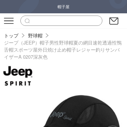
帽子屋
トップ
野球帽
ジープ（JEEP）帽子男性野球帽夏の網目速乾透過性鴨
舌帽スポーツ屋外日焼け止め帽子レジャー釣りサンバ
イザーA 0207深灰色