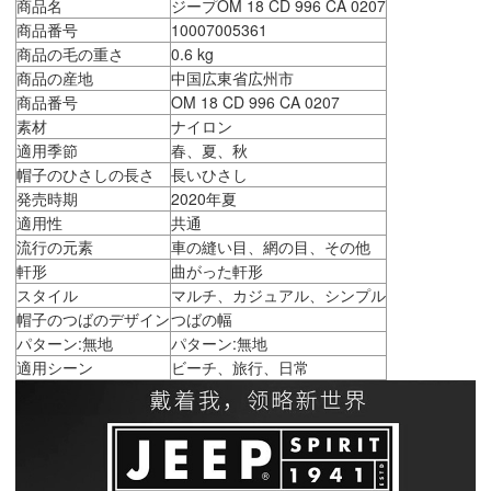
商品名
ジープOM 18 CD 996 CA 0207
商品番号
10007005361
商品の毛の重さ
0.6 kg
商品の産地
中国広東省広州市
商品番号
OM 18 CD 996 CA 0207
素材
ナイロン
適用季節
春、夏、秋
帽子のひさしの長さ
長いひさし
発売時期
2020年夏
適用性
共通
流行の元素
車の縫い目、網の目、その他
軒形
曲がった軒形
スタイル
マルチ、カジュアル、シンプル
帽子のつばのデザイン
つばの幅
パターン:無地
パターン:無地
適用シーン
ビーチ、旅行、日常