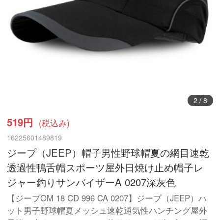
3
/
8
519円
(税込み)
16225601489819
ジープ（JEEP）帽子男性野球帽夏の網目速乾
透過性鴨舌帽スポーツ屋外日焼け止め帽子レ
ジャー釣りサンバイザーA 0207深灰色
【ジープOM 18 CD 996 CA 0207】ジープ（JEEP）ハ
ット男子野球帽夏メッシュ速乾通気性ハンチング屋外