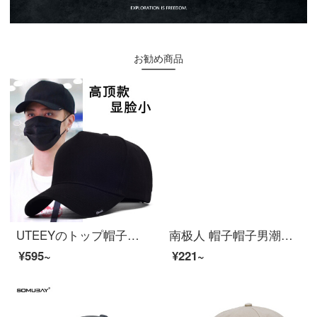
お勧め商品
UTEEYのトップ帽子の男性ファッションブランドの大きいサイズのアヒルの舌の帽子の年齢の主要な部分の韓国版のカジュアルな百選の野球帽の明らかにやせている黒色の普通のコードは調節することができます（55-61 cm）
南极人 帽子帽子男潮流春夏季轻薄透气速干棒球帽遮阳帽户外运动登山跑步防晒帽男女士通用鸭舌帽子 轻薄透气 黑色
¥595~
¥221~