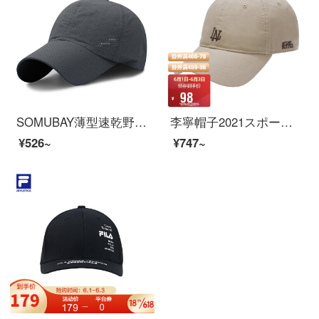
SOMUBAY薄型速乾野球帽子男夏屋外日焼け通気穴太陽帽子韓国版カジュアルサンバイザー鴨舌帽側アルファベット
李寧帽子2021スポーツファッションシリーズ野球帽AMYR 006
¥526~
¥747~