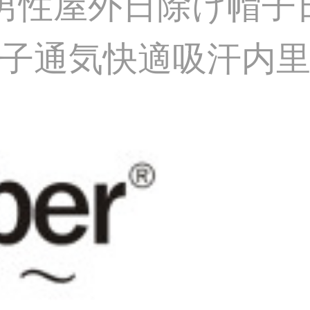
フ帽男性屋外日除け帽
子通気快適吸汗内里0