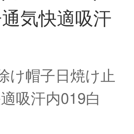
子通気快適吸汗
日除け帽子日焼け止
適吸汗内019白