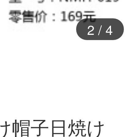
2
/
4
除け帽子日焼け