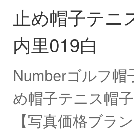
止め帽子テニ
内里019白
Numberゴル
め帽子テニス帽子
【写真価格ブラン