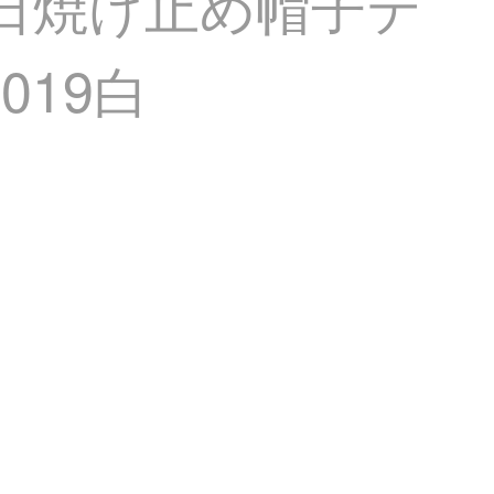
子日焼け止め帽子テ
19白