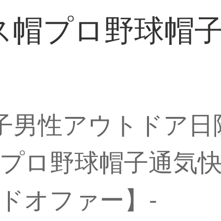
ス帽プロ野球帽
フ帽子男性アウトドア
プロ野球帽子通気快
ドオファー】-