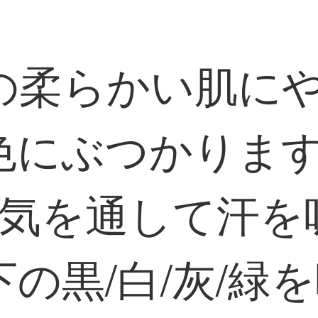
の柔らかい肌に
にぶつかります2
空気を通して汗を
の黒/白/灰/緑