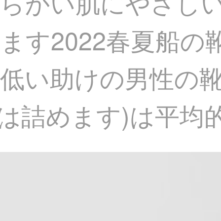
らかい肌にやさし
ます2022春夏船の
低い助けの男性の靴下
足は詰めます)は平均