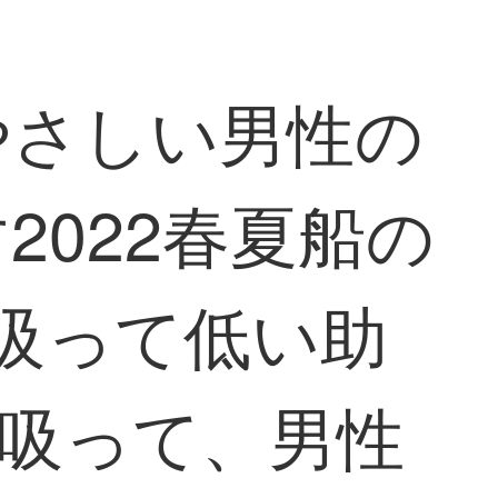
やさしい男性の
022春夏船の
吸って低い助
を吸って、男性