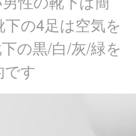
い男性の靴下は簡
靴下の4足は空気を
の黒/白/灰/緑を
的です