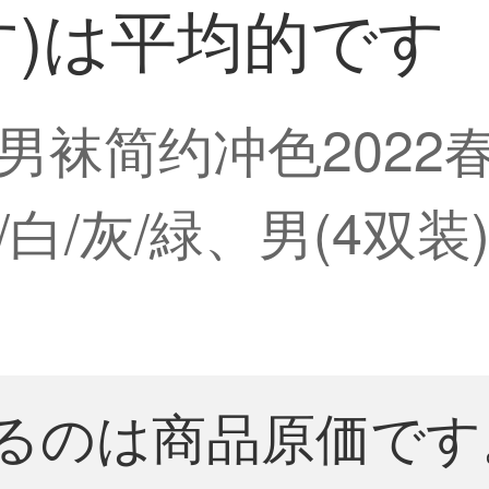
す)は平均的です
男袜简约冲色2022
白/灰/緑、男(4双
るのは商品原価です