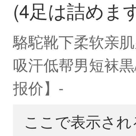
(4足は詰めま
駱駝靴下柔软亲肌
吸汗低帮男短袜黒/
报价】-
ここで表示され