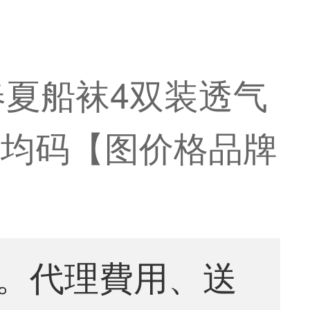
春夏船袜4双装透气
装)均码【图价格品牌
。代理費用、送