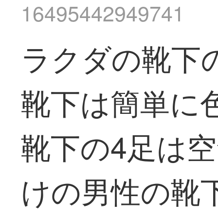
16495442949741
ラクダの靴下
靴下は簡単に色
靴下の4足は
けの男性の靴下