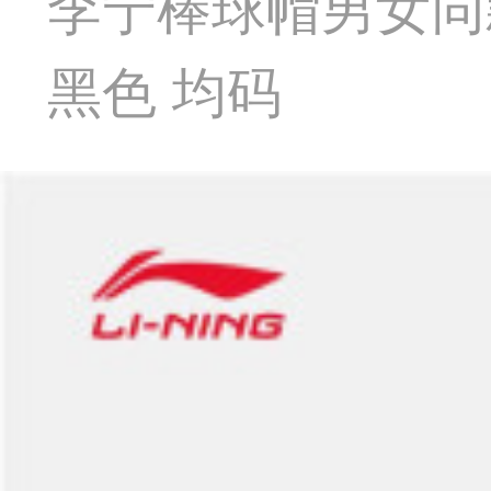
李宁棒球帽男女同款
黑色 均码