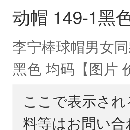
动帽 149-1黑
李宁棒球帽男女同款
黑色 均码【图片 
ここで表示され
料等はお問い合