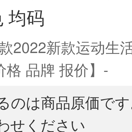
色 均码
2022新款运动生活系
价格 品牌 报价】-
るのは商品原価です
わせください