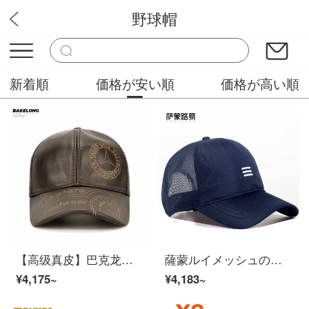
野球帽
帽子屋
新着順
価格が安い順
価格が高い順
【高级真皮】巴克龙高级轻奢潮牌男欧洲站中老年爸爸野球帽男秋冬季韩版潮流时尚复古百搭舒适软软印纸鸭舌帽カレー色可调节
薩蒙ルイメッシュの大きいサイズはレジャー鴨舌帽男を増大します。2021年春の新型ビッグサイズの通気性サンバイザーキャップの紺色の標準コード（55-60 cm）
¥4,175~
¥4,183~