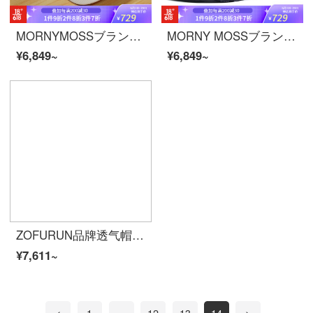
MORNYMOSSブランド野球帽子女性2021新型アヒルの舌の帽子の潮が顔を現します。小春夏の日よけの日よけ帽子の水潜Mネットの赤いタイプです。乳白色の54-59は大きさを調節できます。
MORNY MOSSブランドのサンバイザー帽子男性薄手タイプ屋外防水速乾野球帽8 cm帽子の太阳帽子の薄手タイプの黒の2つのサイズは全部調節できます。
¥6,849~
¥6,849~
ZOFURUN品牌透气帽子男女防晒鸭舌帽韩版夏季新款休闲大头围运动户外棒球帽潮牌 【高顶大M】黑色白标 L正常码（55-60cm）
¥7,611~
<
1
...
12
13
14
>