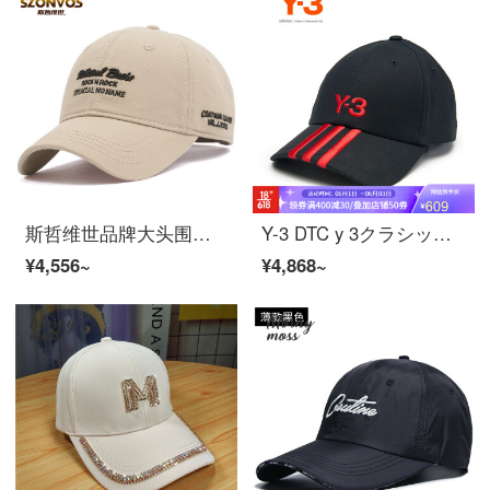
斯哲维世品牌大头围棒球帽男大码2022年夏季新款欧美风潮流百搭软顶鸭舌帽女户外出游休闲防晒帽子男士 卡其色 特大码（59-65cm）
Y-3 DTC y 3クラシックサーキュラーキャップカップル用サンバイザー31 GJ 8284黒NS
¥4,556~
¥4,868~