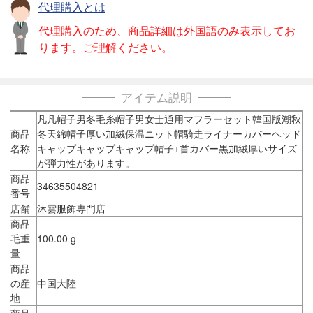
代理購入とは
代理購入のため、商品詳細は外国語のみ表示してお
ります。ご理解ください。
アイテム説明
凡凡帽子男冬毛糸帽子男女士通用マフラーセット韓国版潮秋
商品
冬天綿帽子厚い加絨保温ニット帽騎走ライナーカバーヘッド
名称
キャップキャップキャップ帽子+首カバー黒加絨厚いサイズ
が弾力性があります。
商品
34635504821
番号
店舗
沐雲服飾専門店
商品
毛重
100.00 g
量
商品
の産
中国大陸
地
商品