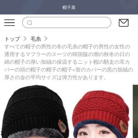
帽子屋
トップ
毛糸
すべての帽子の男性の冬の毛糸の帽子の男性の女性の
通用するマフラーのスーツの韓国版の潮の秋冬の日の
綿の帽子の厚い加絨の保温するニット帽の騎走の耳カ
バーの頭の帽子の帽子の帽子+首のカバーの黒の加絨の
厚さの金の平均サイズは弾力性があります。