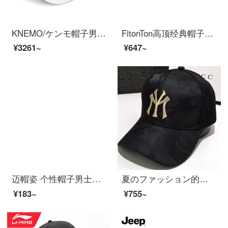
KNEMO/ケンモ帽子男のクールな落書き原宿風の色合わせ野球帽女性韓国版街頭の潮流人春鴨舌帽ulzingカップルの日焼け止めサンバイザー白の平均サイズ（首回り56 cm-60 cm）
FitonTon高顶经典帽子男纯棉百搭鸭舌帽大码太阳帽大头围潮牌硬顶棒球帽FT0015 黑色 正常码
¥3261~
¥647~
迈帽姿 个性帽子男士夏季韩版棒球帽潮流百搭学生街头嘻哈帽带环铁塔鸭舌帽女 铁塔 黑色 可调节
夏のファッション的な夏の半网帽子ファッションmy立体刺繍ハンチングハットカップルの金字-黒は調節できます。
¥183~
¥755~