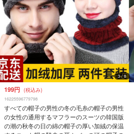
3
/
8
199円
(税込み)
16225596779798
すべての帽子の男性の冬の毛糸の帽子の男性
の女性の通用するマフラーのスーツの韓国版
の潮の秋冬の日の綿の帽子の厚い加絨の保温