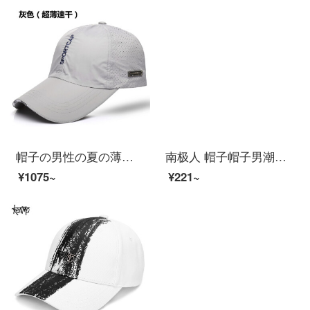
帽子の男性の夏の薄いタイプの通気性の日よけ帽子韓国版青少年屋外の日よけの速乾帽子の野球帽の薄い灰色（速乾）の帽子の囲い（56-61 cm）は調節することができます。
南极人 帽子帽子男潮流春夏季轻薄透气速干棒球帽遮阳帽户外运动登山跑步防晒帽男女士通用鸭舌帽子 轻薄透气 黑色
¥1075~
¥221~