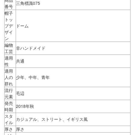
三角標識075
番号
帽子
トッ
プデ
ドーム
ザイ
ン
編物
非ハンドメイド
工芸
適用
共通
性
適用
人の
少年、中年、青年
群れ
流行
毛辺
元素
発売
2018年秋
時期
スタ
カジュアル、ストリート、イギリス風
イル
厚さ
厚さ