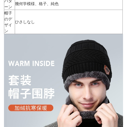
パタ
幾何学模様、格子、純色
ーン
帽子
のデ
ひさしなし
ザイ
ン