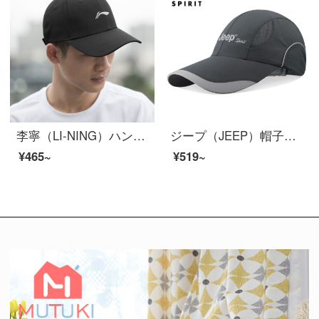
李寧（LI-NING）ハンチング帽日焼け止め帽子男女兼用アウトドアスポーツライダースランニングハット夏通気性は398黒58-62 cmです。
ジープ（JEEP）帽子男性野球帽夏の網目速乾透過性鴨舌帽スポーツ屋外日焼け止め帽子レジャー釣りサンバイザーA 0207深灰色
¥465~
¥519~