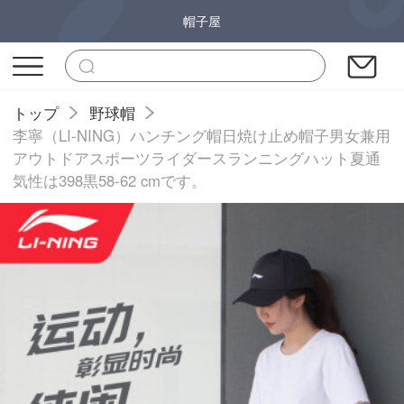
帽子屋
トップ
野球帽
李寧（LI-NING）ハンチング帽日焼け止め帽子男女兼用
アウトドアスポーツライダースランニングハット夏通
気性は398黒58-62 cmです。