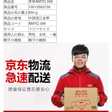
商品名
李寧AMYQ 398
商品番号
10013563726
商品の毛の重さ
800 g
商品の産地
中国浙江金華
商品コード
AMYQ 398
サイズ
フリーサイズ
適用人の群れ
男性、女性、一般
帽子の種類
帽子の種類