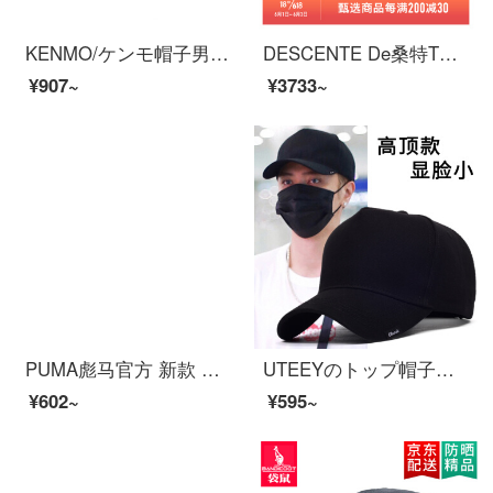
KENMO/ケンモ帽子男女ファッションブランドの刺繍野球帽と帽子のひさしを長くして顔を遮って日よけ帽子をかぶってカジュアルで純色のアヒル舌帽を備えています。屋外登山には太陽帽子のブラックフリーサイズ（首回り56 cm-60 cm）
DESCENTE De桑特TRAINING男子スポーツ帽D 231 TCP 03黒-BKフリーサイズ
¥907~
¥3733~
PUMA彪马官方 新款 休闲刺绣魔术贴棒球帽 ESS 023584 粉红色-珊瑚红-01 均码
UTEEYのトップ帽子の男性ファッションブランドの大きいサイズのアヒルの舌の帽子の年齢の主要な部分の韓国版のカジュアルな百選の野球帽の明らかにやせている黒色の普通のコードは調節することができます（55-61 cm）
¥602~
¥595~