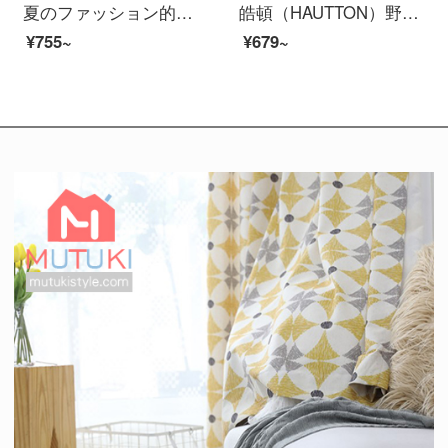
夏のファッション的な夏の半网帽子ファッションmy立体刺繍ハンチングハットカップルの金字-黒は調節できます。
皓頓（HAUTTON）野球帽男女兼用非優勝カップル帽子男性のつばが曲がっているアヒルの舌帽子太陽帽子男性9493 MZ 048白
¥755~
¥679~