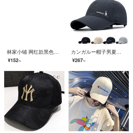
林家小铺 网红款黑色棒球帽女夏韩版百搭防晒帽子女士春秋新款简约软顶鸭舌帽男ins潮显脸小太阳帽 灰色（男女同款） 均码时尚款棒球帽
カンガルー帽子男夏のトレンド野球速乾帽屋外の日よけ釣り女百合鴨帽太陽帽速乾深灰色男女通用緩み調節
¥152~
¥267~