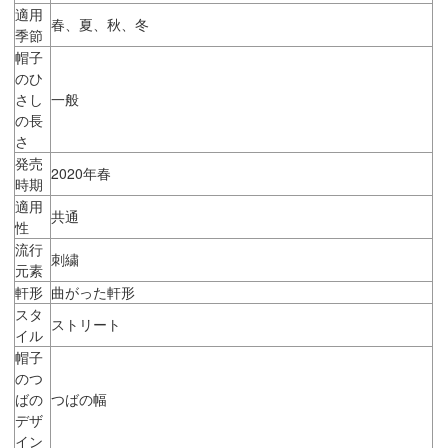
適用
春、夏、秋、冬
季節
帽子
のひ
さし
一般
の長
さ
発売
2020年春
時期
適用
共通
性
流行
刺繍
元素
軒形
曲がった軒形
スタ
ストリート
イル
帽子
のつ
ばの
つばの幅
デザ
イン