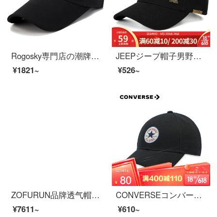
Rogosky専門店の潮牌春夏の長いひさしの野球帽の男性の戸外の薄い金アヒルの舌の帽子の四季のスポーツ帽の中で老人の帽子が軽くて贅沢なオリジナルの黒いMM長いひさしを調整して収集して買うことができます。
JEEPジープ帽子男野球帽子トレンド春夏新型アウトドアカジュアルアヒル舌帽子日焼け止め帽子ファッション柳丁経典ブランド帽子帽子帽子帽子帽子スポーツ日焼け止め帽子ブラックフリー56-61調節できます。
¥1821~
¥526~
ZOFURUN品牌透气帽子男女防晒鸭舌帽韩版夏季新款休闲大头围运动户外棒球帽潮牌 【高顶大M】黑色白标 L正常码（55-60cm）
CONVERSEコンバース公式Baseball HPS男性用カジュアルキャップ1008476 1008476-A 01/ブラックOFA
¥7611~
¥610~