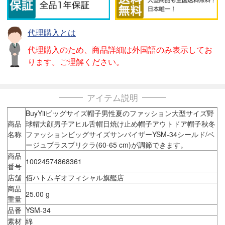
代理購入とは
代理購入のため、商品詳細は外国語のみ表示してお
ります。ご理解ください。
アイテム説明
BuyYiiビッグサイズ帽子男性夏のファッション大型サイズ野
商品
球帽大顔男子アヒル舌帽日焼け止め帽子アウトドア帽子秋冬
名称
ファッションビッグサイズサンバイザーYSM-34シールド/ベ
ージュプラスプリクラ(60-65 cm)が調節できます。
商品
10024574868361
番号
店舗
佰ハトムギオフィシャル旗艦店
商品
25.00 g
重量
品番
YSM-34
素材
綿