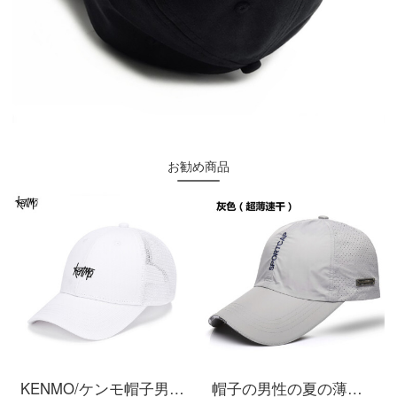
お勧め商品
KENMO/ケンモ帽子男の夏のレジャーネットの目は透過性があります。野球帽の女性ins韓国版のマルチアンサンブルカードの透かし彫りにします。アヒルの舌のネットの帽子のスポーツアウトドアの日焼け止めサンキャップの帽子の白の平均サイズ（トップが56 cm-60 cm）
帽子の男性の夏の薄いタイプの通気性の日よけ帽子韓国版青少年屋外の日よけの速乾帽子の野球帽の薄い灰色（速乾）の帽子の囲い（56-61 cm）は調節することができます。