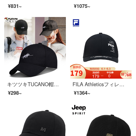
¥831~
¥1075~
キツツキTUCANO帽子男春夏野球帽カジュアル韓国版ヒップホップキャップ百選に適合した夏のおしゃれなハンチング帽のサイズが調節できます（55-60 CM）M 146黒
FILA Athleticsフィレカップル野球帽2021年夏新作ファッション野球帽男女深黒-BK XS
¥298~
¥1364~