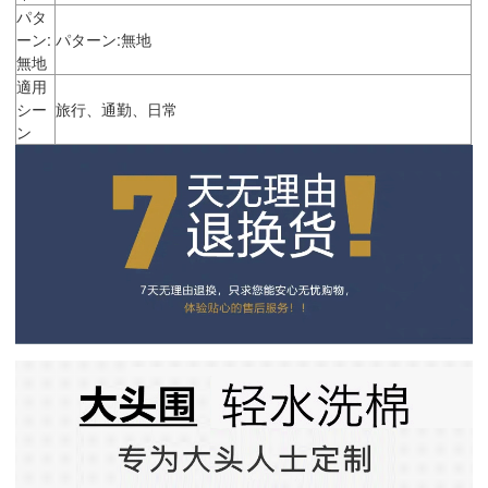
パタ
ーン:
パターン:無地
無地
適用
シー
旅行、通勤、日常
ン