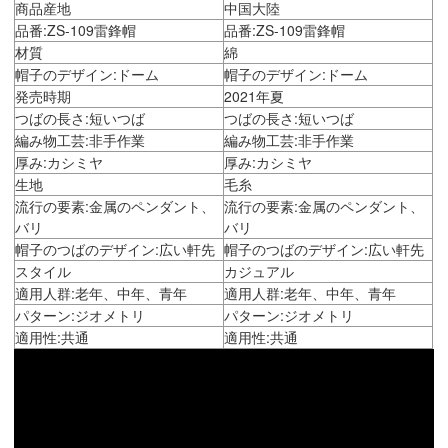
商品産地
中国大陸
品番:ZS-109雷鋒帽
品番:ZS-109雷鋒帽
材質
綿
帽子のデザイン:ドーム
帽子のデザイン:ドーム
発売時期
2021年夏
つばの長さ:短いつば
つばの長さ:短いつば
編み物工芸:非手作業
編み物工芸:非手作業
厚み:カシミヤ
厚み:カシミヤ
生地
毛糸
流行の要素:金属のペンダント、
流行の要素:金属のペンダント、
バリ
バリ
帽子のつばのデザイン:広い軒先
帽子のつばのデザイン:広い軒先
スタイル
カジュアル
適用人群:老年、中年、青年
適用人群:老年、中年、青年
パターン:ジオメトリ
パターン:ジオメトリ
適用性:共通
適用性:共通