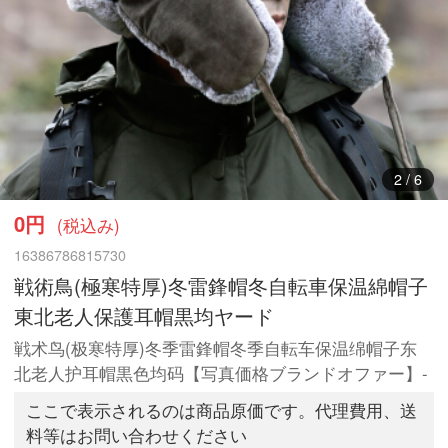
3
/
6
0円
(税込み)
16386786815730
戦術鳥(極寒特厚)冬雷鋒帽冬自転車保温綿帽子
東北老人保護耳帽黒均ヤード
戦术鸟(极寒特厚)冬季雷鋒帽冬季自転车保温绵帽子东
北老人护耳帽黒色均码【写真価格ブランドオファー】-
ここで表示されるのは商品原価です。代理費用、送
料等はお問い合わせください