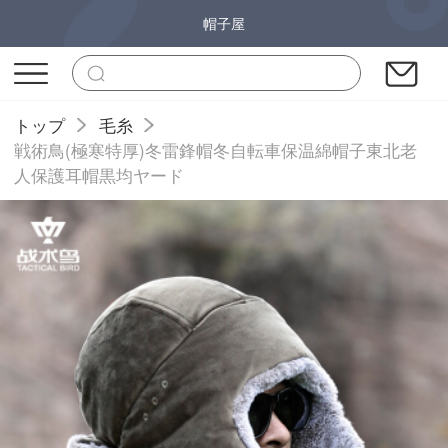
帽子屋
トップ
毛糸
戦術鳥(極寒特厚)冬雷鋒帽冬自転車保温綿帽子東北老
人保護耳帽黒均ヤード