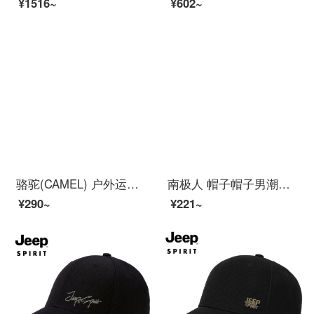
¥1516~
¥602~
骆驼(CAMEL) 户外运动帽子男女鸭舌帽透气棒球帽遮阳太阳帽遮脸帽子 A8S3ML2109 白色-1
南极人 帽子帽子男潮流春夏季轻薄透气速干棒球帽遮阳帽户外运动登山跑步防晒帽男女士通用鸭舌帽子 轻薄透气 黑色
¥290~
¥221~