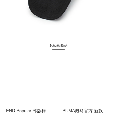
お勧め商品
END.Popular 韩版棒球帽ny 黑色金标金边男女同款鸭舌帽小标侧标字母刺绣压胶潮帽la遮阳帽 黑色金边NY
PUMA彪马官方 新款 休闲刺绣魔术贴棒球帽 ESS 023584 粉红色-珊瑚红-01 均码