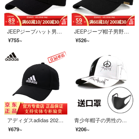
JEEPジープハット男子野球帽トレンド春夏新作クラシック刺繍ハンチング男女兼用アウトドアハット日焼け止め帽子釣り男子スポーツ帽ブラックフリーサイズ(56-61)が調節できます。
JEEPジープ帽子男野球帽子トレンド春夏新型アウトドアカジュアルアヒル舌帽子日焼け止め帽子ファッション柳丁経典ブランド帽子帽子帽子帽子帽子スポーツ日焼け止め帽子ブラックフリー56-61調節できます。
¥755~
¥526~
アディダスadidas 2020秋冬の野球帽子男女韓国版ファッションカジュアルマルチトラベルダック帽子屋外スポーツ帽FK 08091黒
青少年帽子の男性のファッションの個性的な野球帽2020韓国語版学生のレジャー街の青年アヒルの舌の帽子の恋人同士の帽子の小さいヒナギクの半分の面の白黒(贈り物を送ります)は55-60 cm調節することができます。
¥679~
¥206~