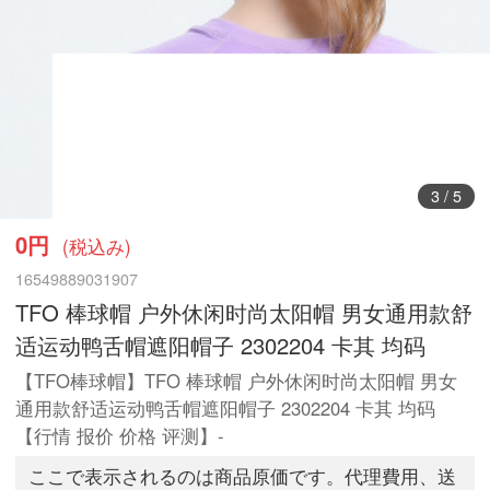
3
/
5
0円
(税込み)
16549889031907
TFO 棒球帽 户外休闲时尚太阳帽 男女通用款舒
适运动鸭舌帽遮阳帽子 2302204 卡其 均码
【TFO棒球帽】TFO 棒球帽 户外休闲时尚太阳帽 男女
通用款舒适运动鸭舌帽遮阳帽子 2302204 卡其 均码
【行情 报价 价格 评测】-
ここで表示されるのは商品原価です。代理費用、送