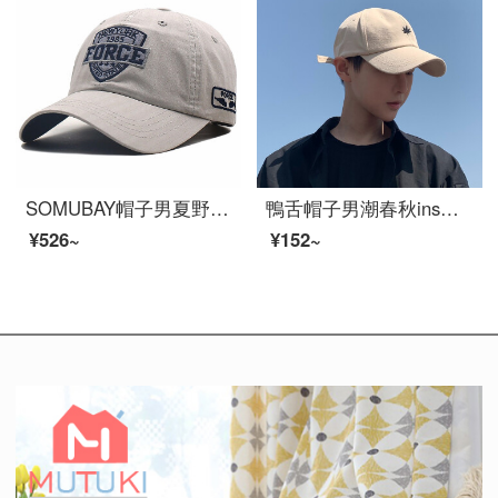
SOMUBAY帽子男夏野球帽子旅行韓国版日焼け止め帽子屋外帽子四季アヒル舌帽子レジャー百合日除け帽子BQM-382深米色平均サイズ（56-60 cm）
鴨舌帽子男潮春秋ins流行网红新款夏ファッション野球帽子潮牌黒カエデ
¥526~
¥152~