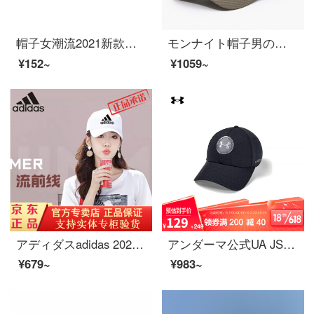
帽子女潮流2021新款字母网红鸭舌帽子ins春秋遮阳棒球帽韩版夏季男 4#米色 可调节
モンナイト帽子男の夏の新型韓国版野球帽男のファッションファッションネットの目に通気します。アヒルの舌帽の大きいサイズの屋外レジャースポーツ釣りの日よけ帽子の太陽帽子のカーキ色(標準N-2)普通サイズ(54-58 CM)
¥152~
¥1059~
アディダスadidas 2020秋冬帽子男女韓国版ファッションスポーツアウトドア帽子刺繍アヒル舌帽子サンバイザー帽子890白
アンダーマ公式UA JS Iso Chill男子スポーツ帽Under Armou 1351443黒001 M/L
¥679~
¥983~