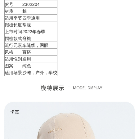
货号
2302204
材质
棉
适用季节
四季通用
帽檐长度
常规
上市时间
2022年春季
帽檐款式
弯檐
流行元素
车缝线，网眼
风格
百搭
适用性别
通用
图案
纯色
适用场景
沙滩，户外，学校