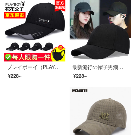
プレイボーイ（PLAYBOY）帽子男野球帽四季の日よけ帽子春夏日よけ帽子カップルファッション潮流ハンチングモデル01帽子の縁を長くした黒い【サイズ調節可能】
最新流行の帽子男潮流春夏純色ハンチングサンバイザー韓国版百合経典野球帽女性ins潮牌帽子レジャー帽子帽子アウトドア帽子帽子帽子スポーツ帽カップル帽黒調節可能（55-60 cm）
¥228~
¥228~