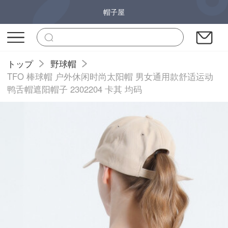
帽子屋
トップ
野球帽
TFO 棒球帽 户外休闲时尚太阳帽 男女通用款舒适运动
鸭舌帽遮阳帽子 2302204 卡其 均码